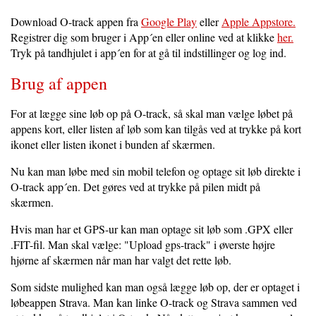
Download O-track appen fra
Google Play
eller
Apple Appstore.
Registrer dig som bruger i App´en eller online ved at klikke
her.
Tryk på tandhjulet i app´en for at gå til indstillinger og log ind.
Brug af appen
For at lægge sine løb op på O-track, så skal man vælge løbet på
appens kort, eller listen af løb som kan tilgås ved at trykke på kort
ikonet eller listen ikonet i bunden af skærmen.
Nu kan man løbe med sin mobil telefon og optage sit løb direkte i
O-track app´en. Det gøres ved at trykke på pilen midt på
skærmen.
Hvis man har et GPS-ur kan man optage sit løb som .GPX eller
.FIT-fil. Man skal vælge: "Upload gps-track" i øverste højre
hjørne af skærmen når man har valgt det rette løb.
Som sidste mulighed kan man også lægge løb op, der er optaget i
løbeappen Strava. Man kan linke O-track og Strava sammen ved